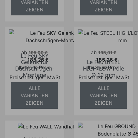
VARIANTEN
VARIANTEN
ZEIGEN
ZEIGEN
Verkaufspreis
Verkaufspreis
ab
ab
195,00 €
195,01 €
Le Feu SKY
185,25 €
185,26 €
Gelenk für
Le Feu STEEL
Preis
Preis
Ihr Spar-Preis
Ihr Spar-Preis
Dachschrägen-
HIGH/LOW Pole
Montage
Ø 60 mm
Preise inkl. ges. MwSt.
Preise inkl. ges. MwSt.
absolut
absolut
ALLE
ALLE
versandkostenfrei
versandkostenfrei
VARIANTEN
VARIANTEN
ZEIGEN
ZEIGEN