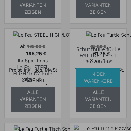
VARIANTEN
VARIANTEN
ZEIGEN
ZEIGEN
Verkaufspreis
Verkaufspreis
ab
195,00 €
65,00 €
Schutzhülle für Le
185,25 €
61,75 €
Feu TURTLE 3.1
Preis
Preis
Ihr Spar-Preis
Ihr Spar-Preis
Pizzaofen
Le Feu STEEL
Preise inkl. ges. MwSt.
Preise inkl. ges. MwSt.
HIGH/LOW Pole
IN DEN
absolut
absolut
Ø 25 mm
WARENKORB
versandkostenfrei
versandkostenfrei
ALLE
ALLE
VARIANTEN
VARIANTEN
ZEIGEN
ZEIGEN