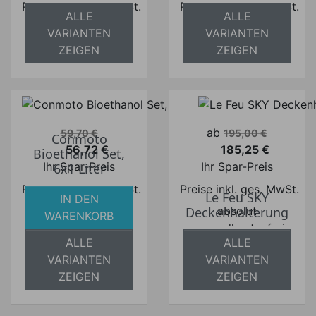
Preise inkl. ges. MwSt.
Preise inkl. ges. MwSt.
ALLE
ALLE
absolut
absolut
VARIANTEN
VARIANTEN
versandkostenfrei
versandkostenfrei
ZEIGEN
ZEIGEN
Verkaufspreis
Verkaufspreis
ab
59,70 €
195,00 €
Conmoto
56,72 €
185,25 €
Bioethanol Set,
Preis
Preis
Ihr Spar-Preis
Ihr Spar-Preis
6x1 Liter
Preise inkl. ges. MwSt.
Preise inkl. ges. MwSt.
Le Feu SKY
IN DEN
absolut
absolut
Deckenhalterung
WARENKORB
versandkostenfrei
versandkostenfrei
ALLE
ALLE
VARIANTEN
VARIANTEN
ZEIGEN
ZEIGEN