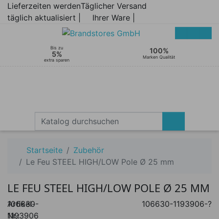
Lieferzeiten werden
Täglicher Versand
täglich aktualisiert |
Ihrer Ware |
Bis zu
100%
5%
Marken Qualität
extra sparen
Startseite
Zubehör
Le Feu STEEL HIGH/LOW Pole Ø 25 mm
LE FEU STEEL HIGH/LOW POLE Ø 25 MM
Artikel-
106630-
106630-1193906-?
Nr.:
1193906