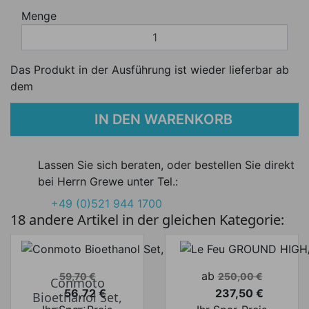
Menge
Das Produkt in der Ausführung ist wieder lieferbar ab
dem
IN DEN WARENKORB
Lassen Sie sich beraten, oder bestellen Sie direkt
bei Herrn Grewe unter Tel.:
+49 (0)521 944 1700
18 andere Artikel in der gleichen Kategorie:
Verkaufspreis
Verkaufspreis
ab
59,70 €
250,00 €
Conmoto
56,72 €
237,50 €
Bioethanol Set,
Preis
Preis