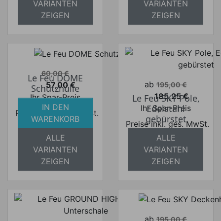
VARIANTEN
VARIANTEN
ZEIGEN
ZEIGEN
Verkaufspreis
60,00 €
Le Feu DOME
Verkaufspreis
ab
57,00 €
195,00 €
Schutzhülle
Preis
185,25 €
Ihr Spar-Preis
Le Feu SKY Pole,
Preis
IN DEN
Edelstahl
Ihr Spar-Preis
Preise inkl. ges. MwSt.
gebürstet
WARENKORB
Preise inkl. ges. MwSt.
absolut
ALLE
ALLE
absolut
versandkostenfrei
VARIANTEN
VARIANTEN
versandkostenfrei
ZEIGEN
ZEIGEN
Verkaufspreis
ab
195,00 €