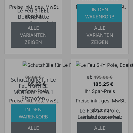
Preise inkl. ges. MwSt.
Preise inkl. ges. MwSt.
IN DEN
Le Feu STEEL
absolut
absolut
Bodenplatte
WARENKORB
versandkostenfrei
versandkostenfrei
ALLE
ALLE
VARIANTEN
VARIANTEN
ZEIGEN
ZEIGEN
Verkaufspreis
Verkaufspreis
ab
69,00 €
195,00 €
Schutzhülle für Le
65,55 €
185,25 €
Feu TURTLE
Preis
Preis
Ihr Spar-Preis
Ihr Spar-Preis
MOTION 18" 3.1
Pizzaofen
Preise inkl. ges. MwSt.
Preise inkl. ges. MwSt.
IN DEN
absolut
absolut
Le Feu SKY Pole,
Edelstahl schwarz
WARENKORB
versandkostenfrei
versandkostenfrei
ALLE
ALLE