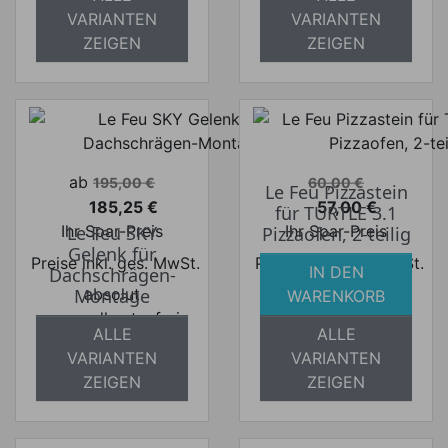
VARIANTEN
VARIANTEN
ZEIGEN
ZEIGEN
Verkaufspreis
Verkaufspreis
ab
195,00 €
60,00 €
Le Feu Pizzastein
185,25 €
57,00 €
für TURTLE 3.1
Preis
Preis
Ihr Spar-Preis
Ihr Spar-Preis
Le Feu SKY
Pizzaofen, 2-teilig
Gelenk für
Preise inkl. ges. MwSt.
Preise inkl. ges. MwSt.
IN DEN
Dachschrägen-
absolut
absolut
Montage
WARENKORB
versandkostenfrei
versandkostenfrei
ALLE
ALLE
VARIANTEN
VARIANTEN
ZEIGEN
ZEIGEN