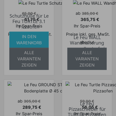
Verkaufspreis
Verkaufspreis
ab
65,00 €
385,00 €
Schutzhülle für Le
61,75 €
365,75 €
Feu TURTLE 3.1
Preis
Preis
Ihr Spar-Preis
Ihr Spar-Preis
Pizzaofen
Preise inkl. ges. MwSt.
Preise inkl. ges. MwSt.
IN DEN
Le Feu WALL
absolut
absolut
Wandhalterung
WARENKORB
versandkostenfrei
versandkostenfrei
ALLE
ALLE
VARIANTEN
VARIANTEN
ZEIGEN
ZEIGEN
Verkaufspreis
Verkaufspreis
ab
305,00 €
59,00 €
Le Feu
289,75 €
56,05 €
Pizzaschieber für
Preis
Preis
Ihr Spar-Preis
Ihr Spar-Preis
TURTLE Pizzaofen