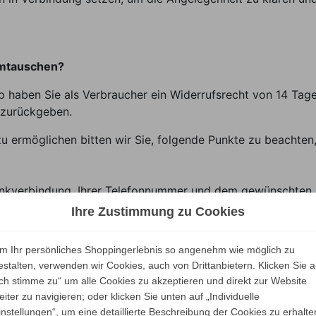
umtauschen?
p haben Sie als Verbraucher ein Widerrufsrecht von 14 Tag
zurückgeben.
u ermöglichen bitten wir Sie, folgende Punkte zu beachten
 Bankverbindung, Ihrer Telefonnummer und dem gewünschten
Ihre Zustimmung zu Cookies
durch UPS oder per Spedition abholen und überweisen Ihne
m Ihr persönliches Shoppingerlebnis so angenehm wie möglich zu
estalten, verwenden wir Cookies, auch von Drittanbietern. Klicken Sie a
Modalitäten jedoch nicht Voraussetzung für die wirksame A
Ich stimme zu“ um alle Cookies zu akzeptieren und direkt zur Website
eiter zu navigieren; oder klicken Sie unten auf „Individuelle
rung in die Schweiz, in Europa usw.
instellungen“, um eine detaillierte Beschreibung der Cookies zu erhalte