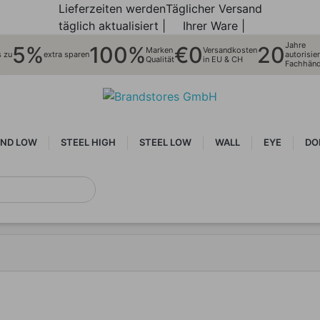
Lieferzeiten werden
Täglicher Versand
täglich aktualisiert |
Ihrer Ware |
Jahre
5%
100%
€0
20
Marken
Versandkosten
s zu
extra sparen
autorisier
Qualität
in EU & CH
Fachhänd
ND LOW
STEEL HIGH
STEEL LOW
WALL
EYE
DO