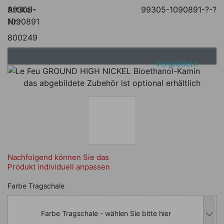
Artikel-
99305-
99305-1090891-?-?
Nr.:
1090891
800249
Vergrößern
das abgebildete Zubehör ist optional erhältlich
Nachfolgend können Sie das
Produkt individuell anpassen
Nachfolgend können Sie das Produkt i
Farbe Tragschale
Farbe Tragschale - wählen Sie bitte hier