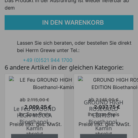
Das Produkt in der Ausführung ist wieder lieferbar ab
dem
IN DEN WARENKORB
Lassen Sie sich beraten, oder bestellen Sie direkt
bei Herrn Grewe unter Tel.:
+49 (0)521 944 1700
6 andere Artikel in der gleichen Kategorie:
Verkaufspreis
Verkaufspreis
ab
ab
2.115,00 €
2.145,00 €
GROUND HIGH
2.009,25 €
2.037,75 €
Le Feu GROUND
ROSEGOLD
Preis
Preis
Ihr Spar-Preis
Ihr Spar-Preis
HIGH MOCCA
EDITION
Bioethanol-
Bioethanol-
Preise inkl. ges. MwSt.
Preise inkl. ges. MwSt.
Kamin
Kamin
absolut
absolut