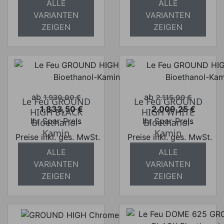
ALLE
ALLE
versandkostenfrei
versandkostenfrei
VARIANTEN
VARIANTEN
ZEIGEN
ZEIGEN
Verkaufspreis
Verkaufspreis
ab
ab
1.930,00 €
2.115,00 €
Le Feu GROUND
Le Feu GROUND
1.833,50 €
2.009,25 €
HIGH BLACK
HIGH WHITE
Preis
Preis
Ihr Spar-Preis
Ihr Spar-Preis
Bioethanol-
Bioethanol-
Kamin
Kamin
Preise inkl. ges. MwSt.
Preise inkl. ges. MwSt.
ALLE
ALLE
absolut
absolut
VARIANTEN
VARIANTEN
versandkostenfrei
versandkostenfrei
ZEIGEN
ZEIGEN